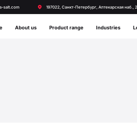
a-salt.com
197022, Санкт-Петербург, Аптекарская наб., 
e
About us
Product range
Industries
L