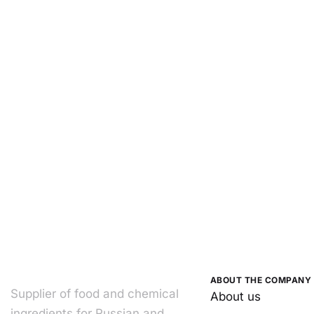
ABOUT THE COMPANY
Supplier of food and chemical
About us
ingredients for Russian and