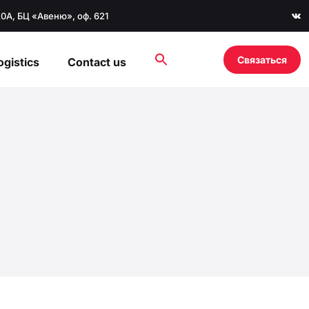
20А, БЦ «Авеню», оф. 621
Связаться
ogistics
Contact us