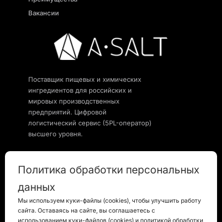
Вакансии
Поставщик пищевых и химических
ингредиентов для российских и
мировых производственных
предприятий. Цифровой
логистический сервис (5PL-оператор)
высшего уровня.
Присоединяйтесь к нам
Политика обработки персональных
данных
Мы используем куки-файлы (cookies), чтобы улучшить работу
© 2026 Все права защищены |
Политика
сайта. Оставаясь на сайте, вы соглашаетесь с
конфиденциальности
использованием куки-файлов (cookies) и
политикой обработки