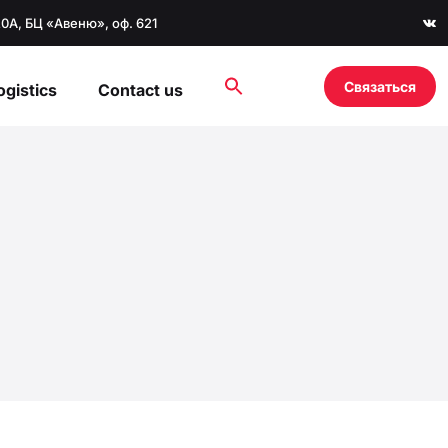
20А, БЦ «Авеню», оф. 621
Связаться
ogistics
Contact us