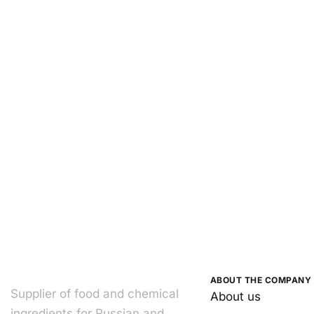
ABOUT THE COMPANY
Supplier of food and chemical
About us
ingredients for Russian and