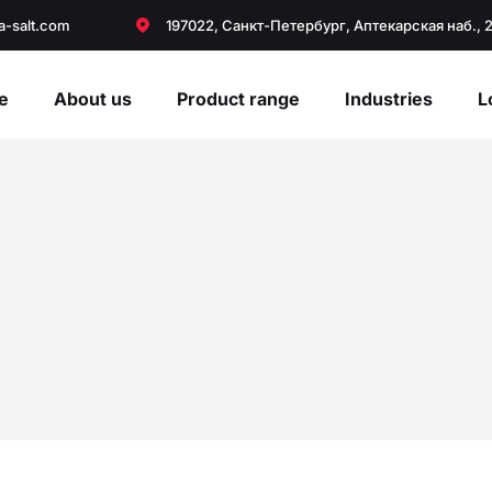
a-salt.com
197022, Санкт-Петербург, Аптекарская наб., 
e
About us
Product range
Industries
L