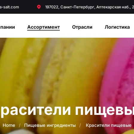
a-salt.com
197022, Санкт-Петербург, Аптекарская наб., 
мпании
Ассортимент
Отрасли
Логистика
расители пищев
Home
/
Пищевые ингредиенты
/
Красители пищевые