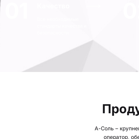
01
0
Качество
Все необходимые
стандарты качества и
безопасности
Прод
А-Соль – крупн
оператор, об