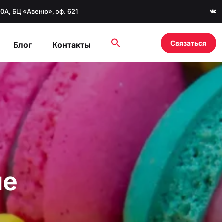
20А, БЦ «Авеню», оф. 621
Связаться
Блог
Контакты
ые